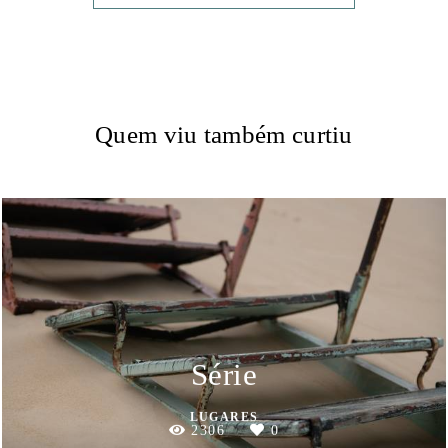
Quem viu também curtiu
Série
LUGARES
2306
0