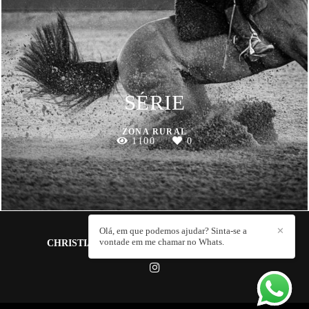
SÉRIE
ZONA RURAL
1100
0
Olá, em que podemos ajudar? Sinta-se a
✕
vontade em me chamar no Whats.
CHRISTIANO PERELLO CARDOSO
/
CONTATO