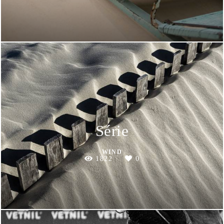
Série
WIND
1822
0