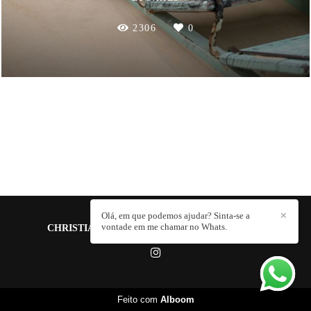
2306
0
Olá, em que podemos ajudar? Sinta-se a
✕
vontade em me chamar no Whats.
CHRISTIANO PERELLO CARDOSO
/
CONTATO
Feito com
Alboom